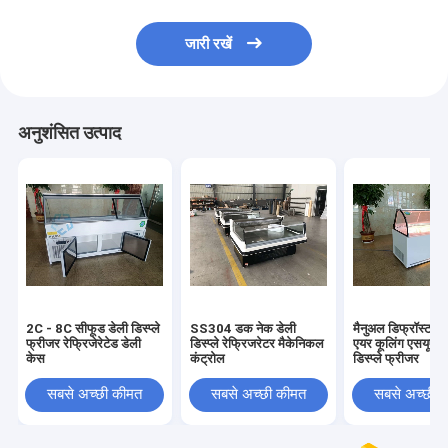
जारी रखें
अनुशंसित उत्पाद
2C - 8C सीफूड डेली डिस्प्ले
SS304 डक नेक डेली
मैनुअल डिफ्रॉस्ट क
फ्रीजर रेफ्रिजेरेटेड डेली
डिस्प्ले रेफ्रिजरेटर मैकेनिकल
एयर कूलिंग एसयूएस 
केस
कंट्रोल
डिस्प्ले फ्रीजर
सबसे अच्छी कीमत
सबसे अच्छी कीमत
सबसे अच्छी 