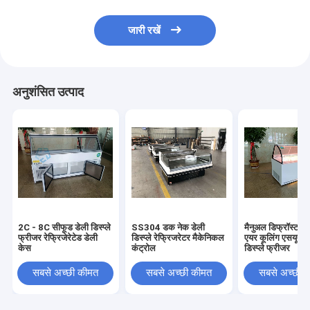
जारी रखें
अनुशंसित उत्पाद
2C - 8C सीफूड डेली डिस्प्ले
SS304 डक नेक डेली
मैनुअल डिफ्रॉस्ट क
फ्रीजर रेफ्रिजेरेटेड डेली
डिस्प्ले रेफ्रिजरेटर मैकेनिकल
एयर कूलिंग एसयूएस 
केस
कंट्रोल
डिस्प्ले फ्रीजर
सबसे अच्छी कीमत
सबसे अच्छी कीमत
सबसे अच्छी 